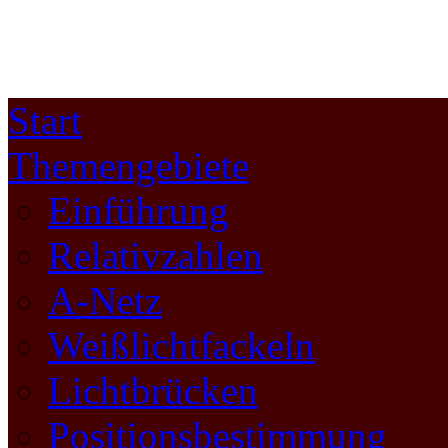
Start
Themengebiete
Einführung
Relativzahlen
A-Netz
Weißlichtfackeln
Lichtbrücken
Positionsbestimmung