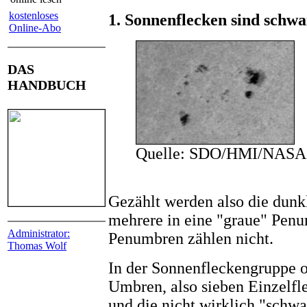
kostenloses
1. Sonnenflecken sind schwa
Online-Abo
DAS
HANDBUCH
Quelle: SDO/HMI/NASA
Gezählt werden also die dun
mehrere in eine "graue" Penu
Administrator:
Penumbren zählen nicht.
Thomas Wolf
In der Sonnenfleckengruppe o
Umbren, also sieben Einzelf
und die nicht wirklich "schwa