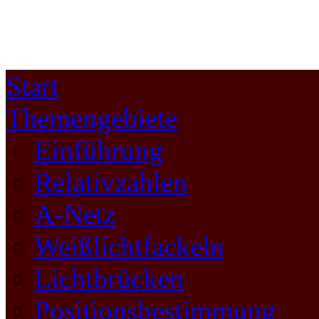
Start
Themengebiete
Einführung
Relativzahlen
A-Netz
Weißlichtfackeln
Lichtbrücken
Positionsbestimmung